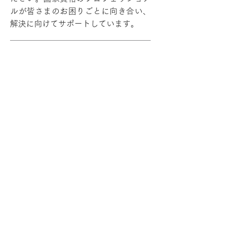
ルが皆さまのお困りごとに向き合い、
解決に向けてサポートしています。
■働き手紹介 ≪有料職業紹介事業
40-ユ-300822≫
国家資格キャリアコンサルタントが、
企業と就職希望者の最適なマッチング
をします。
■就活トレーニング
職務経歴書の添削や面接練習など、就
職活動の準備に必要なセミナーです。
■職業紹介 ≪有料職業紹介事業
40-ユ-300822≫
国家資格キャリアコンサルタントが、
企業と就職希望者の最適なマッチング