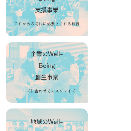
支援事業
これからの時代に必要とされる教育
企業のWell-
Being
創生事業
​ニーズに合わせてカスタマイズ
​
地域のWell-