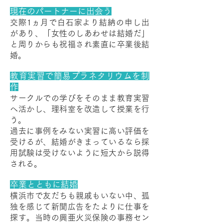
現在のパートナーに出会う
交際1ヵ月で白石家より結納の申し出
があり、「女性のしあわせは結婚だ」
と周りからも祝福され素直に卒業後結
婚。
教育実習で簡易プラネタリウムを制
作
サークルでの学びをそのまま教育実習
へ活かし、理科室を改造して授業を行
う。
過去に事例をみない実習に高い評価を
受けるが、結婚がきまっているなら採
用試験は受けないように短大から説得
される。
卒業とともに結婚
横浜市で友だちも親戚もいない中、孤
独を感じて新聞広告をたよりに仕事を
探す。当時の興亜火災保険の事務セン