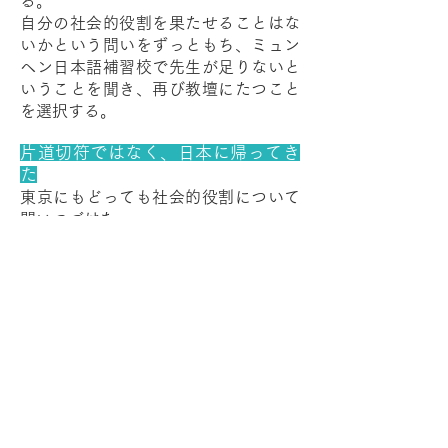
る。
自分の社会的役割を果たせることはな
いかという問いをずっともち、ミュン
ヘン日本語補習校で先生が足りないと
いうことを聞き、再び教壇にたつこと
を選択する。
片道切符ではなく、日本に帰ってき
た
東京にもどっても社会的役割について
問いつづけた。
子育てをしながらできることを探して
いたところ、国が行う調査に対応でき
る人材を探していた所よりヘッドハン
トされ、様々な調査を行う任務につく
ことに。（詳細は秘密）そこで様々な
企業と出会う。
夫の転勤で山口へ
山口県光市に転勤になった夫。
家族で東京から山口へ。