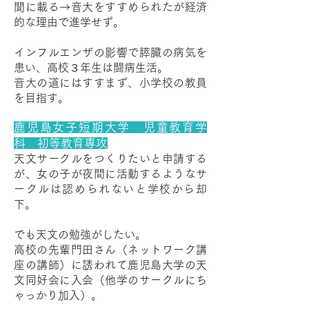
聞に載る→音大をすすめられたが経済
的な理由で進学せず。
インフルエンザの影響で膵臓の病気を
患い、高校３年生は闘病生活。
音大の道にはすすまず、小学校の教員
を目指す。
鹿児島女子短期大学 児童教育学
科 初等教育専攻
天文サークルをつくりたいと申請する
が、女の子が夜間に活動するようなサ
ークルは認められないと学校から却
下。
でも天文の勉強がしたい。
高校の先輩門田さん（ネットワーク講
座の講師）に誘われて鹿児島大学の天
文同好会に入会（他学のサークルにち
ゃっかり加入）。