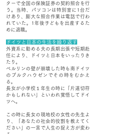
ターで全国の保険証券の契約照合を行
う。当時、パソコンは特別室に1台だ
けあり、膨大な照合作業は電話で行わ
れていた。1年後子どもを出産するた
めに退職。
ドイツと日本の生活を繰り返す
外資系に勤める夫の長期出張や短期赴
任により、ドイツと日本をいったりき
たり。
ベルリンの壁が崩壊した時も南ドイツ
のブルクハウゼンでその時をむかえ
る。
長女が小学校１年生の時に「片道切符
かもしれない」といわれ覚悟してドイ
ツへ。
この時に長女の現地校の女性の先生よ
り、「あなたの社会的役割を教えてく
ださい」の一言で人生の捉え方が変わ