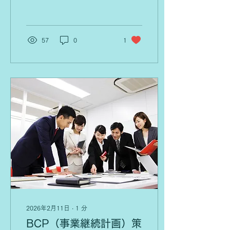
は中小企業が策定した防
災・減災の事前対策に関す
る計画を経済産業大臣が
「事業継続力強化計画」と
57
0
1
して認定する制度です。
2026年2月11日
∙
1
分
BCP（事業継続計画）策